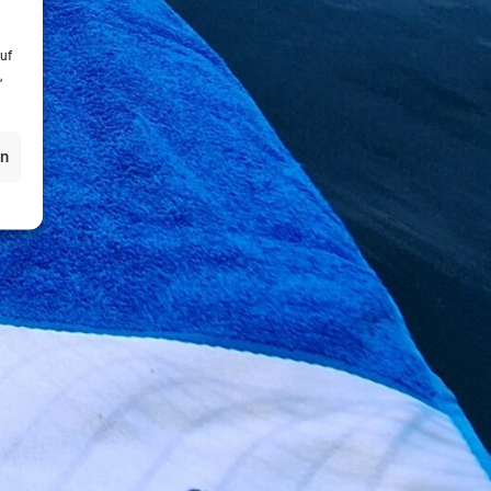
uf
,
en
 mit fossilem Öl bereits verboten. Und je älter der Kessel,
quelle vorhanden ist. Geschweige die Kosten, die durch teure
nes, umweltfreundliches Heizsystem aktuell mit hohen
steme können bestens mit Solarenergie kombiniert werden.
terstützt Sie bei Ihrer Entscheidung und gibt
ereinbaren gleich einen Termin mit einem unserer Fachberater