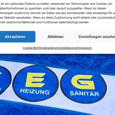
dir ein optimales Erlebnis zu bieten, verwenden wir Technologien wie Cookies, um
äteinformationen zu speichern und/oder darauf zuzugreifen. Wenn du diesen
hnologien zustimmst, können wir Daten wie das Surfverhalten oder eindeutige IDs a
ser Website verarbeiten. Wenn du deine Zustimmung nicht erteilst oder zurückziehst
nen bestimmte Merkmale und Funktionen beeinträchtigt werden.
Akzeptieren
Ablehnen
Einstellungen anseh
Öl
Cookie-Richtlinie
Datenschutzerklärung
Impressum
ch ihre Zahl um 42.000 reduziert. Außerdem ist im Neubau Heizen
eist sehr unangenehme Folgen, wenn nicht eine alternative Heiz
ich selbst zu tun. Nicht zuletzt, weil der Umstieg auf ein moder
 sowie Hackschnitzelheizungen, oder Wärmepumpen. All diese Sy
ürlich gerne. Aber auch der Energiesparverband des Landes OÖ un
rderungen.
ebsite unter
https://geg.co.at/download/
oder noch besser, Sie v
afreundliche, hocheffiziente Heizung nicht verstreichen …