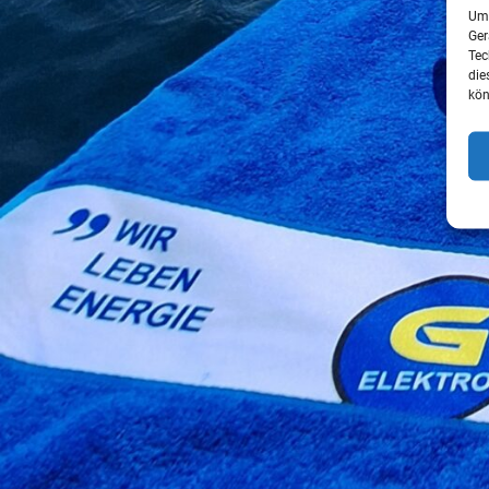
Um 
Ger
Tec
die
kön
Förderaktion – Raus aus 
Oberösterreich sagt „Adieu Ölheizung“
Immer weniger Menschen heizen in OÖ mit Öl. Seit 2005 hat si
desto mehr Reparaturen fallen an. Mitten im Winter hat das m
Kesselreparaturen anfallen. Ölheizungen sind OUT!
Es ist die richtige Zeit, etwas Gutes für die Umwelt und für s
Förderungen verbunden ist.
Als mögliche Heizsysteme stehen z.B. Scheitholz-, Pellets-,
Als Fachbetrieb übernehmen wir eine kostenlose Beratung nat
Detailinformationen zu den verschiedenen Produkten und Fö
Holen Sie sich noch heute die Förderrichtlinien auf unserer W
(07612 795 300).
Lassen Sie die Chance eines günstigen Umstiegs auf eine klim
Quelle: Energiesparverband d. Landes OÖ,
www.adieuöl.at