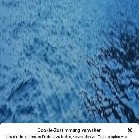
mehr dazu
Referenzen
Ob Industrie, Gewerbe, Wohnbau oder erneuerbare
Energien. Unsere Referenzen können sich sehen lassen.
Modernste Technik mit höchster Handwerksqualität.
Cookie-Zustimmung verwalten
Um dir ein optimales Erlebnis zu bieten, verwenden wir Technologien wie