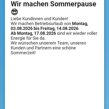
Wir machen Sommerpause
😎
Liebe Kundinnen und Kunden!
Wir machen Betriebsurlaub von
Montag,
03.08.2026 bis Freitag, 14.08.2026
.
Ab Montag, 17.08.2026
sind wir wieder voller
Energie für Sie da.
Wir wünschen unserem Team, unseren
Kunden und Partnern eine schöne
Sommerzeit!
Service
Bahnhofstraße 38
Bürozeiten
Kontakt
4810 Gmunden
Montag – Donnerstag
Montag – Donnerstag
Montag – Donnerstag
+43 7612 795 795
Bahnhofstraße 38
07:00 – 12:00 Uhr
07:00 – 12:00 Uhr
+43 676 88 795 795
4810 Gmunden
13:00 – 17:00 Uhr
13:00 – 17:00 Uhr