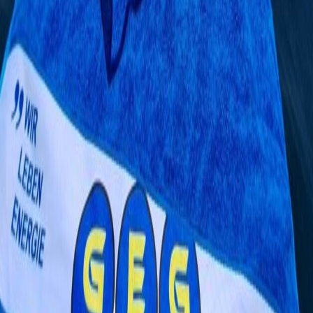
Mehr dazu
Videos
GEG – Wir leben Energie
Heizungstipp von Lehrling Muhammet
Wie gut kennst du den Lehrling: Christoph & Jakob
HKLS
Willkommen bei der GEG in Gmunden
3 Gründe für eine Lehre bei der GEG
This or That – Lehrlingsedition