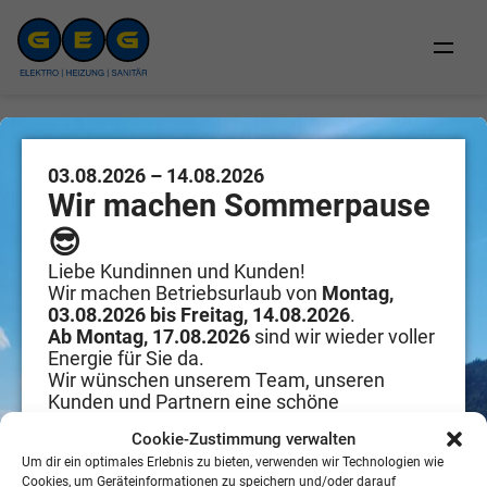
Wie gut kennst du den
03.08.2026 – 14.08.2026
Wir machen Sommerpause
Lehrling: Christoph &
😎
Jakob HKLS
Liebe Kundinnen und Kunden!
Wir machen Betriebsurlaub von
Montag,
03.08.2026 bis Freitag, 14.08.2026
.
Ab Montag, 17.08.2026
sind wir wieder voller
Energie für Sie da.
Wir wünschen unserem Team, unseren
Kunden und Partnern eine schöne
Sommerzeit!
Bitte hier klicken, um die Marketing-Cookies
Cookie-Zustimmung verwalten
zu akzeptieren und diesen Inhalt zu aktivieren
Um dir ein optimales Erlebnis zu bieten, verwenden wir Technologien wie
Cookies, um Geräteinformationen zu speichern und/oder darauf